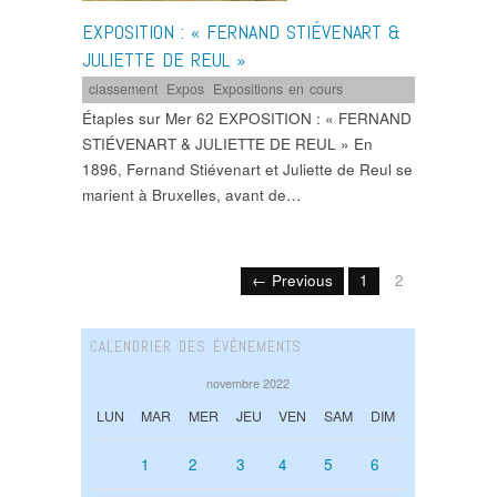
EXPOSITION : « FERNAND STIÉVENART &
JULIETTE DE REUL »
classement
,
Expos
,
Expositions en cours
Étaples sur Mer 62 EXPOSITION : « FERNAND
STIÉVENART & JULIETTE DE REUL » En
1896, Fernand Stiévenart et Juliette de Reul se
marient à Bruxelles, avant de…
← Previous
1
2
CALENDRIER DES ÉVÉNEMENTS
novembre 2022
LUN
MAR
MER
JEU
VEN
SAM
DIM
1
2
3
4
5
6