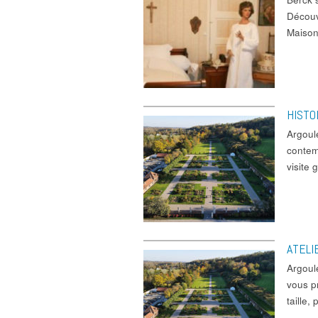
Découv
Maison
HISTO
Argoul
contem
visite
ATELI
Argoul
vous pr
taille,