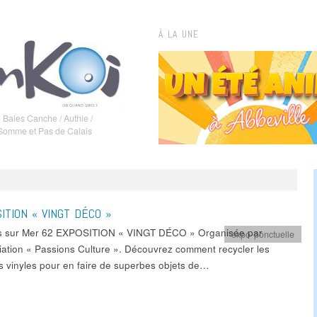
À LA UNE
 Baies Canche / Authie /
 Somme et Pas de Calais
ITION « VINGT DÉCO »
s sur Mer 62 EXPOSITION « VINGT DÉCO » Organisée par
expo ponctuelle
ciation « Passions Culture ». Découvrez comment recycler les
s vinyles pour en faire de superbes objets de…