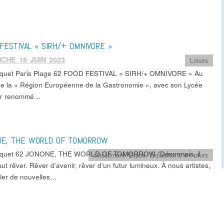
FESTIVAL « SIRH/+ OMNIVORE »
CHE 18 JUIN 2023
Loisirs
quet Paris Plage 62 FOOD FESTIVAL « SIRH/+ OMNIVORE » Au
e la « Région Européenne de la Gastronomie », avec son Lycée
ier renommé…
NE, THE WORLD OF TOMORROW
uquet 62 JONONE, THE WORLD OF TOMORROW “Désormais, il
classement
,
Expos
,
Expositions en cours
ut rêver. Rêver d’avenir, rêver d’un futur lumineux. À nous artistes,
ffler de nouvelles…