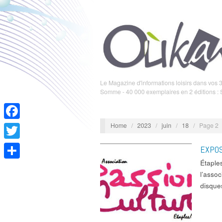
Le Magazine d'informations loisirs dans vos 3
Somme - 40 000 exemplaires en 2 éditions :
Home
/
2023
/
juin
/
18
/
Page 2
Facebook
Twitter
EXPOS
Étaple
Partager
l’asso
disque