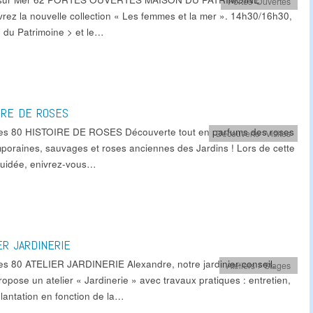
Portes Ouvertes
rez la nouvelle collection « Les femmes et la mer ». 14h30/16h30,
 du Patrimoine > et le…
IRE DE ROSES
es 80 HISTOIRE DE ROSES Découverte tout en parfums des roses
Découverte
,
Visites
poraines, sauvages et roses anciennes des Jardins ! Lors de cette
 guidée, enivrez-vous…
ER JARDINERIE
es 80 ATELIER JARDINERIE Alexandre, notre jardinier-conseil,
Ateliers / Stages
opose un atelier « Jardinerie » avec travaux pratiques : entretien,
 plantation en fonction de la…