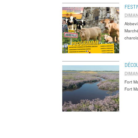
FESTI
DIMAN
Abbev
Marché
charola
DÉCOU
DIMAN
Fort M
Fort M