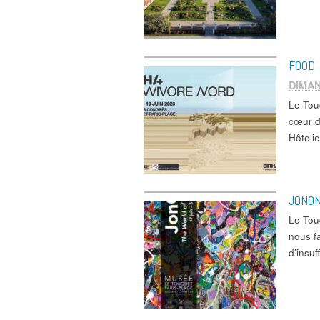
FOOD 
DIMAN
Le Tou
cœur d
Hôtel
JONO
Le To
nous fa
d’insu