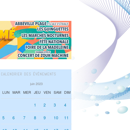
CALENDRIER DES ÉVÉNEMENTS
juin 2023
LUN
MAR
MER
JEU
VEN
SAM
DIM
1
2
3
4
5
6
7
8
9
10
11