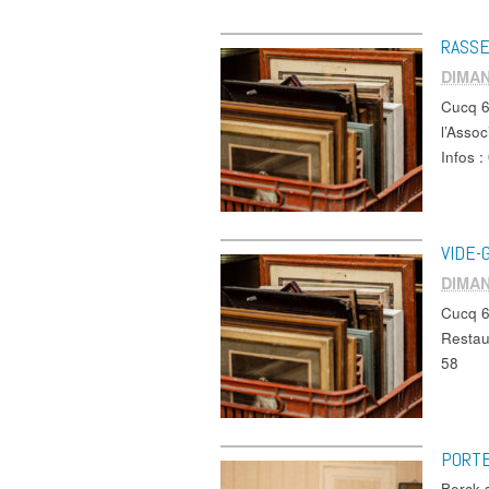
RASS
DIMAN
Cucq 
l’Asso
Infos 
VIDE-
DIMAN
Cucq 6
Restau
58
PORTE
Berck