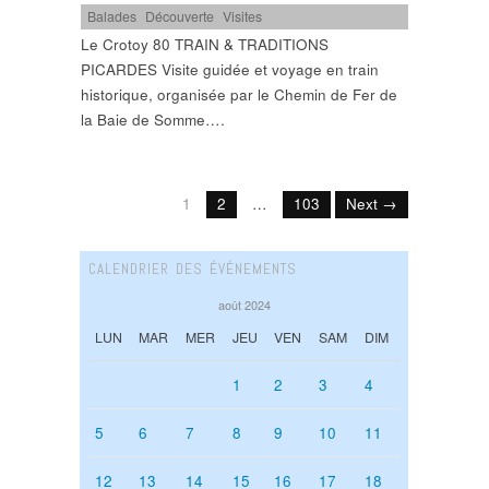
Balades
,
Découverte
,
Visites
Le Crotoy 80 TRAIN & TRADITIONS
PICARDES Visite guidée et voyage en train
historique, organisée par le Chemin de Fer de
la Baie de Somme….
1
2
…
103
Next →
CALENDRIER DES ÉVÉNEMENTS
août 2024
LUN
MAR
MER
JEU
VEN
SAM
DIM
1
2
3
4
5
6
7
8
9
10
11
12
13
14
15
16
17
18