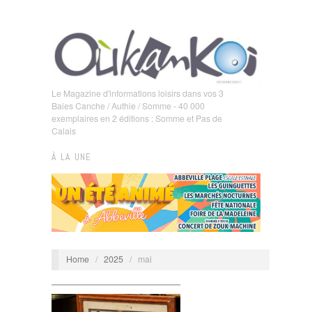
Le Magazine d'informations loisirs dans vos 3
Baies Canche / Authie / Somme - 40 000
exemplaires en 2 éditions : Somme et Pas de
Calais
À LA UNE
Home
/
2025
/
mai