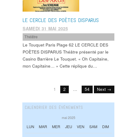
LE CERCLE DES POÈTES DISPARUS
SAMEDI 31 MAI 2025
Théâtre
Le Touquet Paris Plage 62 LE CERCLE DES
POÈTES DISPARUS Théâtre présenté par le
Casino Barrière Le Touquet. « Oh Capitaine,
mon Capitaine… » Cette réplique du…
1
2
…
54
Next →
CALENDRIER DES ÉVÉNEMENTS
mai 2025
LUN
MAR
MER
JEU
VEN
SAM
DIM