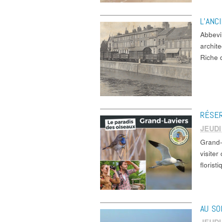
L’ANC
Abbevi
archite
Riche 
RÉSER
JEUDI
Grand
visiter
florist
AU SO