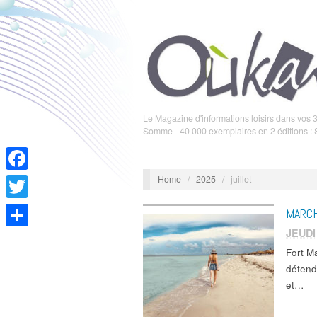
Le Magazine d'informations loisirs dans vos 3
Somme - 40 000 exemplaires en 2 éditions :
Home
/
2025
/
juillet
Facebook
Twitter
MARCH
JEUDI
Partager
Fort 
détend
et…