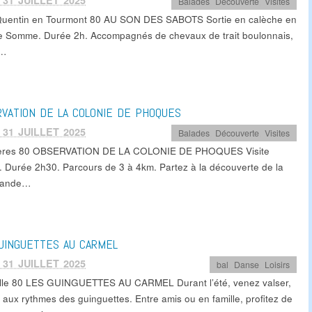
 31 JUILLET 2025
Balades
,
Découverte
,
Visites
Quentin en Tourmont 80 AU SON DES SABOTS Sortie en calèche en
e Somme. Durée 2h. Accompagnés de chevaux de trait boulonnais,
z…
VATION DE LA COLONIE DE PHOQUES
 31 JUILLET 2025
Balades
,
Découverte
,
Visites
ères 80 OBSERVATION DE LA COLONIE DE PHOQUES Visite
. Durée 2h30. Parcours de 3 à 4km. Partez à la découverte de la
grande…
UINGUETTES AU CARMEL
 31 JUILLET 2025
bal
,
Danse
,
Loisirs
lle 80 LES GUINGUETTES AU CARMEL Durant l’été, venez valser,
 aux rythmes des guinguettes. Entre amis ou en famille, profitez de