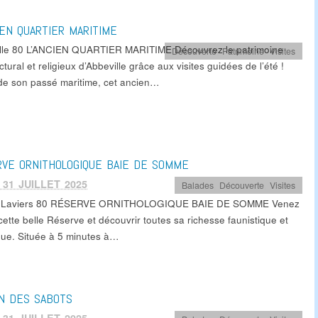
IEN QUARTIER MARITIME
lle 80 L’ANCIEN QUARTIER MARITIME Découvrez le patrimoine
Découverte
,
Patrimoine
,
Visites
ctural et religieux d’Abbeville grâce aux visites guidées de l’été !
de son passé maritime, cet ancien…
VE ORNITHOLOGIQUE BAIE DE SOMME
 31 JUILLET 2025
Balades
,
Découverte
,
Visites
-Laviers 80 RÉSERVE ORNITHOLOGIQUE BAIE DE SOMME Venez
 cette belle Réserve et découvrir toutes sa richesse faunistique et
ique. Située à 5 minutes à…
N DES SABOTS