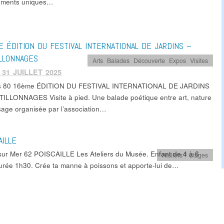
oments uniques…
 ÉDITION DU FESTIVAL INTERNATIONAL DE JARDINS –
LLONNAGES
Arts
,
Balades
,
Découverte
,
Expos
,
Visites
 31 JUILLET 2025
s 80 16ème ÉDITION DU FESTIVAL INTERNATIONAL DE JARDINS
ILLONNAGES Visite à pied. Une balade poétique entre art, nature
sage organisée par l’association…
AILLE
sur Mer 62 POISCAILLE Les Ateliers du Musée. Enfant de 4 à 6
Ateliers / Stages
urée 1h30. Crée ta manne à poissons et apporte-lui de…