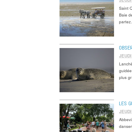
JEUDI
Saint 
Baie d
parte
OBSER
JEUDI
Lanch
guidée
plus 
LES G
JEUDI
Abbevi
danser