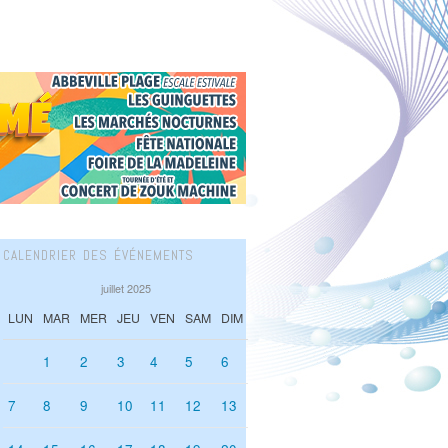
CALENDRIER DES ÉVÉNEMENTS
juillet 2025
LUN
MAR
MER
JEU
VEN
SAM
DIM
1
2
3
4
5
6
7
8
9
10
11
12
13