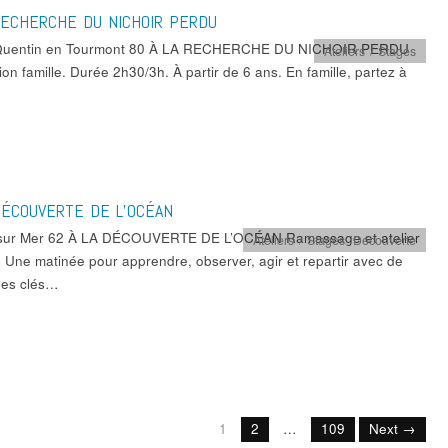
RECHERCHE DU NICHOIR PERDU
 Quentin en Tourmont 80 À LA RECHERCHE DU NICHOIR PERDU
Ateliers / Stages
on famille. Durée 2h30/3h. À partir de 6 ans. En famille, partez à
DÉCOUVERTE DE L’OCÉAN
sur Mer 62 À LA DÉCOUVERTE DE L’OCÉAN Ramassage et atelier
Ateliers / Stages
,
Découverte
. Une matinée pour apprendre, observer, agir et repartir avec de
les clés…
1
2
…
109
Next →