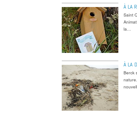
À LA 
Saint
Animati
la…
À LA 
Berck 
nature
nouvel