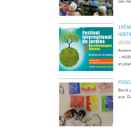
ces m
16ÈME
HORTI
JEUDI
Amien
– HORT
et pay
POISC
Berck 
ans. D