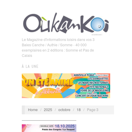
Le Magazine d'informations loisirs dans vos 3
Baies Canche / Authie / Somme - 40 000
exemplaires en 2 éditions : Somme et Pas de
Calais
À LA UNE
Home
/
2025
/
octobre
/
18
/
Page 3