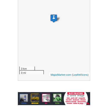
3 km
3 mi
MapsMarker.com
(
Leaflet
/
icons
)