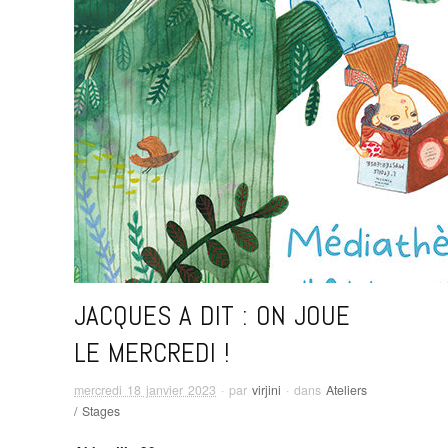
JACQUES A DIT : ON JOUE
LE MERCREDI !
mercredi 18 janvier 2023
· par
virjini
· dans
Ateliers
/ Stages