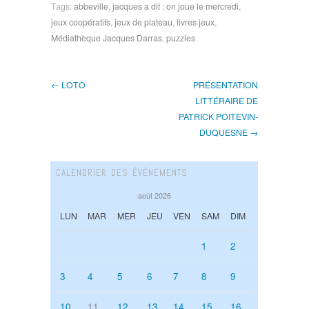
Tags:
abbeville
,
jacques a dit : on joue le mercredi
,
jeux coopératifs
,
jeux de plateau
,
livres jeux
,
Médiathèque Jacques Darras
,
puzzles
← LOTO
PRÉSENTATION
LITTÉRAIRE DE
PATRICK POITEVIN-
DUQUESNE →
CALENDRIER DES ÉVÉNEMENTS
août 2026
LUN
MAR
MER
JEU
VEN
SAM
DIM
1
2
3
4
5
6
7
8
9
10
11
12
13
14
15
16