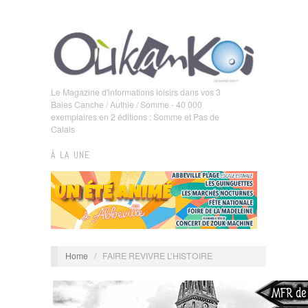
Le Magazine d'informations loisirs dans vos 3
Baies Canche / Authie / Somme - 40 000
exemplaires en 2 éditions : Somme et Pas de
Calais
À LA UNE
Home
/
FAIRE REVIVRE L’HISTOIRE