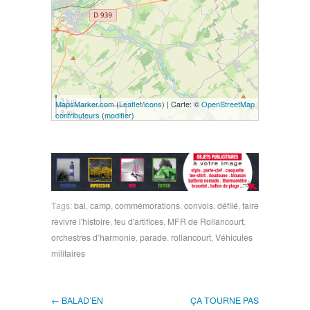
3 km
MapsMarker.com
(
Leaflet
/
icons
) | Carte: ©
OpenStreetMap
3 mi
contributeurs
(
modifier
)
Tags:
bal
,
camp
,
commémorations
,
convois
,
défilé
,
faire
revivre l'histoire
,
feu d'artifices
,
MFR de Rollancourt
,
orchestres d’harmonie
,
parade
,
rollancourt
,
Véhicules
militaires
← BALAD’EN
ÇA TOURNE PAS