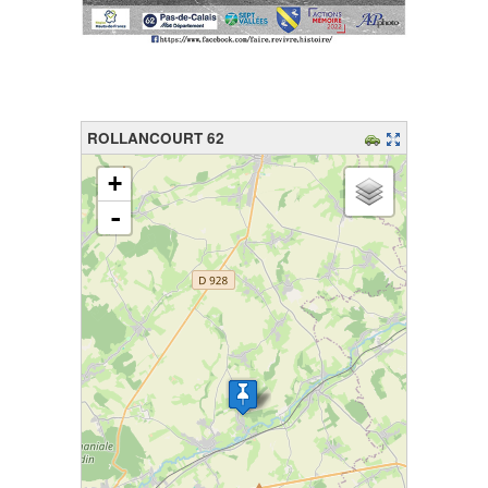
ROLLANCOURT 62
chargement de la carte - veuillez patienter...
+
-