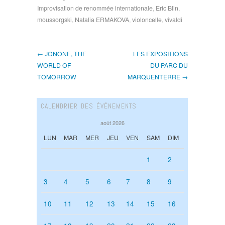
Improvisation de renommée internationale
,
Eric Blin
,
moussorgski
,
Natalia ERMAKOVA
,
violoncelle
,
vivaldi
← JONONE, THE
LES EXPOSITIONS
WORLD OF
DU PARC DU
TOMORROW
MARQUENTERRE →
CALENDRIER DES ÉVÉNEMENTS
août 2026
LUN
MAR
MER
JEU
VEN
SAM
DIM
1
2
3
4
5
6
7
8
9
10
11
12
13
14
15
16