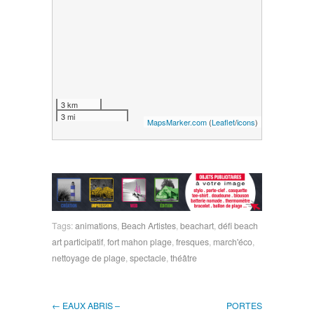
3 km
3 mi
MapsMarker.com
(
Leaflet
/
icons
)
Tags:
animations
,
Beach Artistes
,
beachart
,
défi beach
art participatif
,
fort mahon plage
,
fresques
,
march'éco
,
nettoyage de plage
,
spectacle
,
théâtre
← EAUX ABRIS –
PORTES