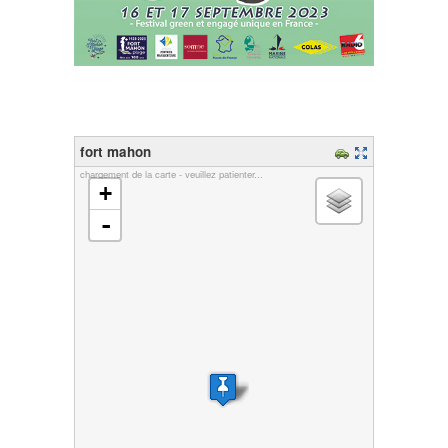
fort mahon
chargement de la carte - veuillez patienter...
+
-