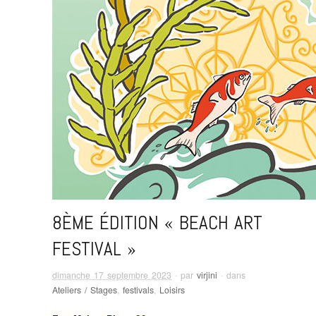
8ÈME ÉDITION « BEACH ART
FESTIVAL »
dimanche 17 septembre 2023
· par
virjini
· dans
Ateliers / Stages
,
festivals
,
Loisirs