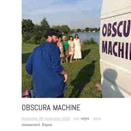
OBSCURA MACHINE
dimanche 26 novembre 2023
· par
virjini
· dans
classement
,
Expos