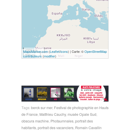
1000 km
MapsMarker.com
(
Leaflet
/
icons
) | Carte: ©
OpenStreetMap
500 mi
contributeurs
(
modifier
)
Tags:
berck sur mer
,
Festival de photographie en Hauts
de France
,
Matthieu Cauchy
,
musée Opale Sud
,
obscura machine
,
Photaumnales
,
portrait des
habitants
,
portrait des vacanciers
,
Romain Cavallin