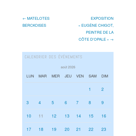
← MATELOTES
EXPOSITION
BERCKOISES
« EUGÈNE CHIGOT,
PEINTRE DE LA
CÔTE D’OPALE » →
CALENDRIER DES ÉVÉNEMENTS
août 2026
LUN
MAR
MER
JEU
VEN
SAM
DIM
1
2
3
4
5
6
7
8
9
10
11
12
13
14
15
16
17
18
19
20
21
22
23