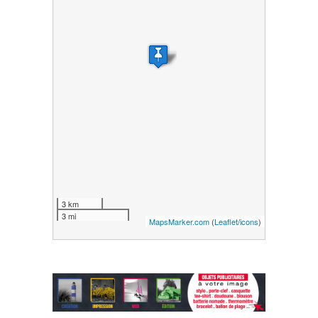
3 km
3 mi
MapsMarker.com
(
Leaflet
/
icons
)