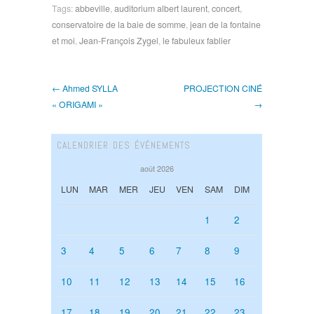
Tags:
abbeville
,
auditorium albert laurent
,
concert
,
conservatoire de la baie de somme
,
jean de la fontaine
et moi
,
Jean-François Zygel
,
le fabuleux fablier
← Ahmed SYLLA
PROJECTION CINÉ
« ORIGAMI »
→
CALENDRIER DES ÉVÉNEMENTS
août 2026
LUN
MAR
MER
JEU
VEN
SAM
DIM
1
2
3
4
5
6
7
8
9
10
11
12
13
14
15
16
17
18
19
20
21
22
23