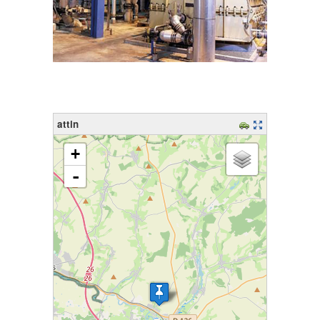
attin
chargement de la carte - veuillez patienter...
+
-