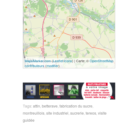
3 km
MapsMarker.com
(
Leaflet
/
icons
) | Carte: ©
OpenStreetMap
3 mi
contributeurs
(
modifier
)
Tags:
attin
,
betterave
,
fabrication du sucre
,
montreuillois
,
site industriel
,
sucrerie
,
tereos
,
visite
guidée