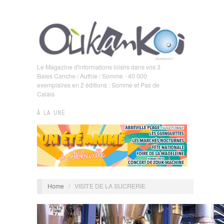
Le Magazine d'informations loisirs dans vos 3
Baies Canche / Authie / Somme - 40 000
exemplaires en 2 éditions : Somme et Pas de
Calais
À LA UNE
Home
/
VISITE DE LA SUCRERIE