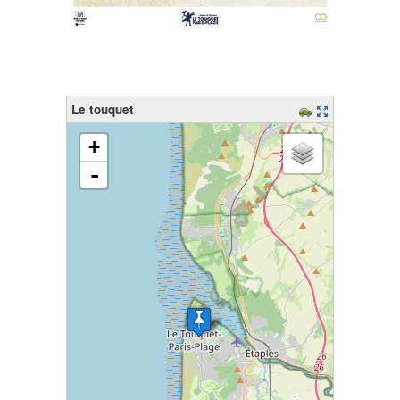
Le touquet
chargement de la carte - veuillez patienter...
+
-