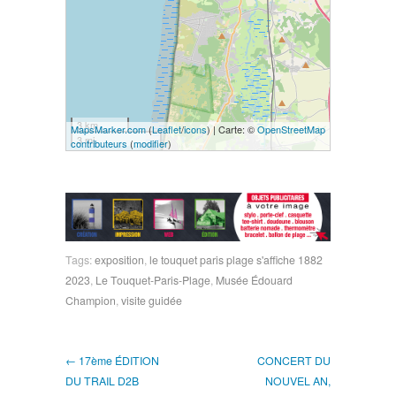
3 km
MapsMarker.com
(
Leaflet
/
icons
) | Carte: ©
OpenStreetMap
3 mi
contributeurs
(
modifier
)
Tags:
exposition
,
le touquet paris plage s'affiche 1882
2023
,
Le Touquet-Paris-Plage
,
Musée Édouard
Champion
,
visite guidée
← 17ème ÉDITION
CONCERT DU
DU TRAIL D2B
NOUVEL AN,