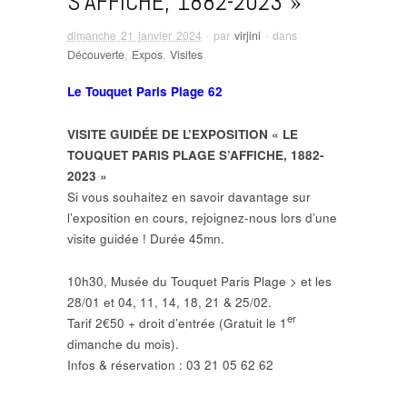
S’AFFICHE, 1882-2023 »
dimanche 21 janvier 2024
· par
virjini
· dans
Découverte
,
Expos
,
Visites
Le Touquet Paris Plage 62
VISITE GUIDÉE DE L’EXPOSITION « LE
TOUQUET PARIS PLAGE S’AFFICHE, 1882-
2023 »
Si vous souhaitez en savoir davantage sur
l’exposition en cours, rejoignez-nous lors d’une
visite guidée ! Durée 45mn.
10h30, Musée du Touquet Paris Plage > et les
28/01 et 04, 11, 14, 18, 21 & 25/02.
er
Tarif 2€50 + droit d’entrée (Gratuit le 1
dimanche du mois).
Infos & réservation : 03 21 05 62 62