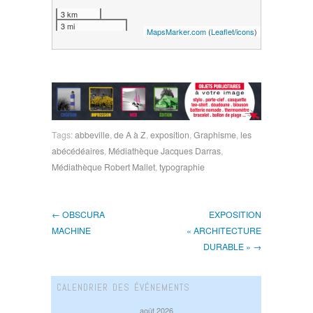
3 km
3 mi
MapsMarker.com
(
Leaflet
/
icons
)
Tags:
abbeville
,
de A à Z
,
exposition
,
Graphisme
,
les
abécédéaires
,
Médiathèque Jacques Darras
,
Médiathèque Robert Mallet
,
typographie
← OBSCURA
EXPOSITION
MACHINE
« ARCHITECTURE
DURABLE » →
CALENDRIER DES ÉVÉNEMENTS
août 2026