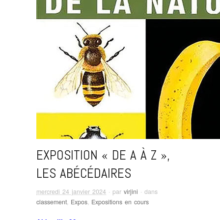
EXPOSITION « DE A À Z »,
LES ABÉCÉDAIRES
mercredi 24 janvier 2024
· par
virjini
· dans
classement
,
Expos
,
Expositions en cours