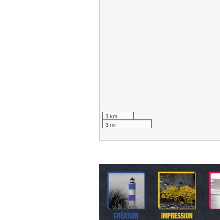
3 km
3 mi