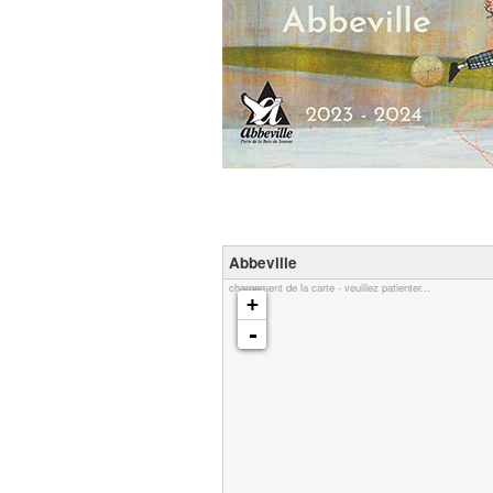
Abbeville
chargement de la carte - veuillez patienter...
+
-