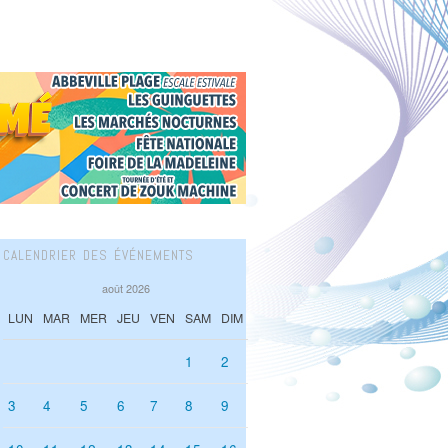
CALENDRIER DES ÉVÉNEMENTS
août 2026
LUN
MAR
MER
JEU
VEN
SAM
DIM
1
2
3
4
5
6
7
8
9