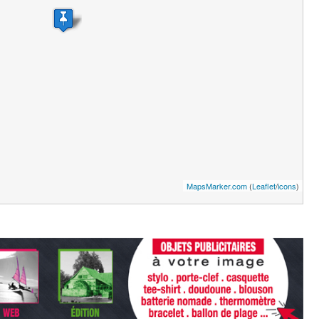
MapsMarker.com
(
Leaflet
/
icons
)