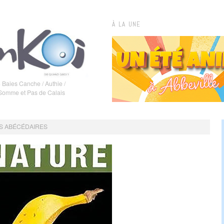
À LA UNE
 Baies Canche / Authie /
 Somme et Pas de Calais
LES ABÉCÉDAIRES