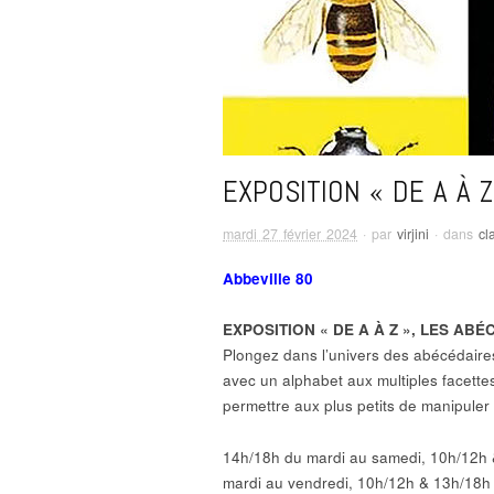
EXPOSITION « DE A À 
mardi 27 février 2024
· par
virjini
· dans
cl
Abbeville 80
EXPOSITION « DE A À Z », LES AB
Plongez dans l’univers des abécédaires
avec un alphabet aux multiples facett
permettre aux plus petits de manipuler 
14h/18h du mardi au samedi, 10h/12h 
mardi au vendredi, 10h/12h & 13h/18h