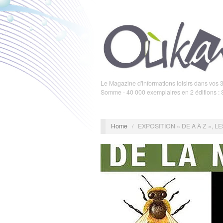
Le Magazine d'informations loisirs dans vos 3
Somme - 40 000 exemplaires en 2 éditions :
Home
/
EXPOSITION « DE A À Z », 