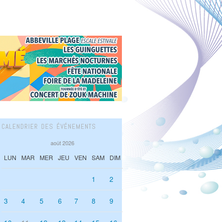
CALENDRIER DES ÉVÉNEMENTS
août 2026
LUN
MAR
MER
JEU
VEN
SAM
DIM
1
2
3
4
5
6
7
8
9