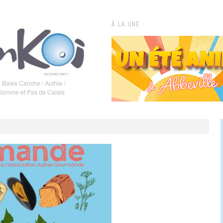
À LA UNE
 Baies Canche / Authie /
 Somme et Pas de Calais