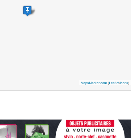
MapsMarker.com
(
Leaflet
/
icons
)