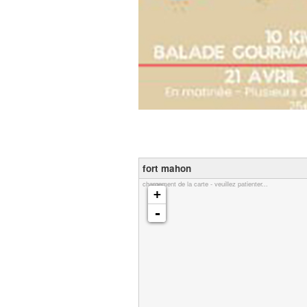
fort mahon
chargement de la carte - veuillez patienter...
+
-