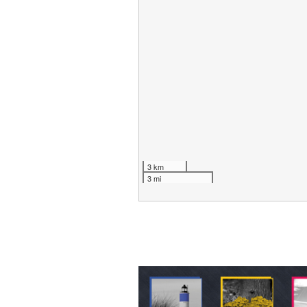
3 km
3 mi