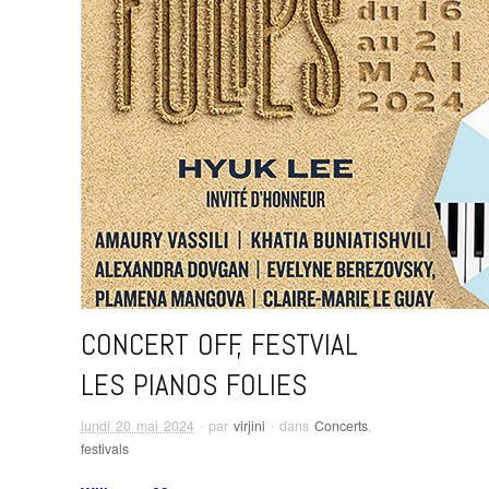
CONCERT OFF, FESTVIAL
LES PIANOS FOLIES
lundi 20 mai 2024
· par
virjini
· dans
Concerts
,
festivals