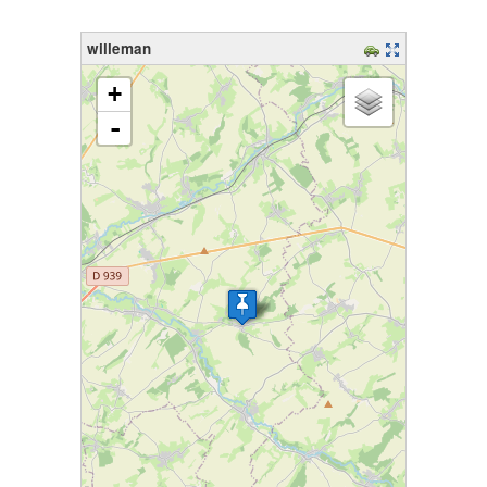
willeman
chargement de la carte - veuillez patienter...
+
-