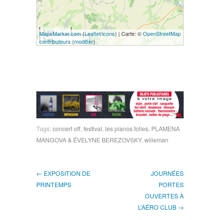
3 km
MapsMarker.com
(
Leaflet
/
icons
) | Carte: ©
OpenStreetMap
3 mi
contributeurs
(
modifier
)
Tags:
concert off
,
festival
,
les pianos folies
,
PLAMENA
MANGOVA & ÉVELYNE BEREZOVSKY
,
willeman
← EXPOSITION DE
JOURNÉES
PRINTEMPS
PORTES
OUVERTES À
L’AÉRO CLUB →