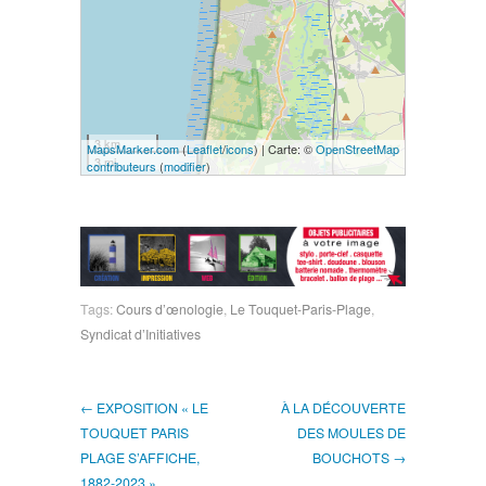
3 km
MapsMarker.com
(
Leaflet
/
icons
) | Carte: ©
OpenStreetMap
3 mi
contributeurs
(
modifier
)
Tags:
Cours d’œnologie
,
Le Touquet-Paris-Plage
,
Syndicat d’Initiatives
← EXPOSITION « LE
À LA DÉCOUVERTE
TOUQUET PARIS
DES MOULES DE
PLAGE S’AFFICHE,
BOUCHOTS →
1882-2023 »