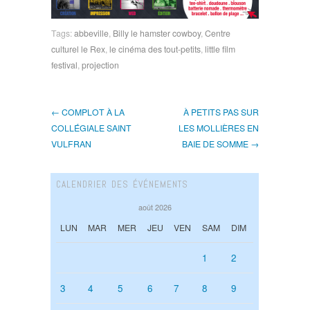
Tags:
abbeville
,
Billy le hamster cowboy
,
Centre
culturel le Rex
,
le cinéma des tout-petits
,
little film
festival
,
projection
← COMPLOT À LA
À PETITS PAS SUR
COLLÉGIALE SAINT
LES MOLLIÈRES EN
VULFRAN
BAIE DE SOMME →
CALENDRIER DES ÉVÉNEMENTS
août 2026
LUN
MAR
MER
JEU
VEN
SAM
DIM
1
2
3
4
5
6
7
8
9