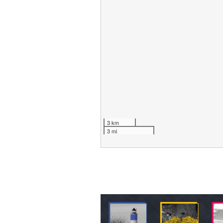
3 km
3 mi