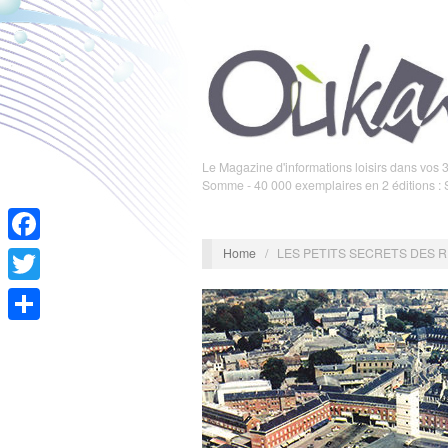
Le Magazine d'informations loisirs dans vos 3
Somme - 40 000 exemplaires en 2 éditions :
Home
/
LES PETITS SECRETS DES R
Facebook
Twitter
Partager