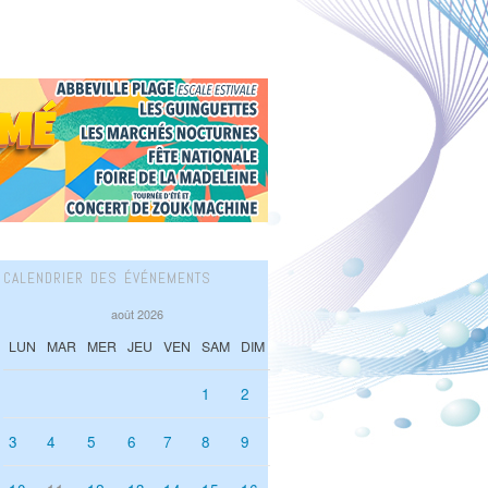
CALENDRIER DES ÉVÉNEMENTS
août 2026
LUN
MAR
MER
JEU
VEN
SAM
DIM
1
2
3
4
5
6
7
8
9