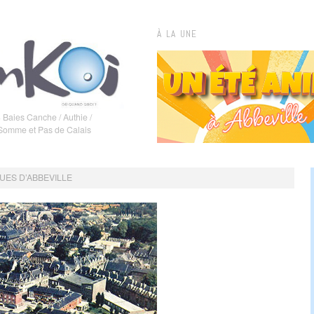
À LA UNE
 Baies Canche / Authie /
 Somme et Pas de Calais
UES D’ABBEVILLE