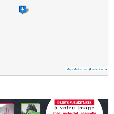
MapsMarker.com
(
Leaflet
/
icons
)