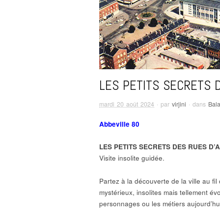
LES PETITS SECRETS 
mardi 20 août 2024
· par
virjini
· dans
Bal
Abbeville 80
LES PETITS SECRETS DES RUES D’
Visite insolite guidée.
Partez à la découverte de la ville au fil
mystérieux, insolites mais tellement év
personnages ou les métiers aujourd’hu