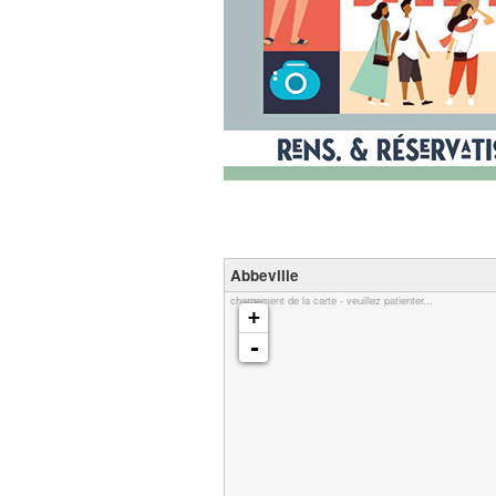
Abbeville
chargement de la carte - veuillez patienter...
+
-