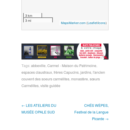
3 km
3 mi
MapsMarker.com
(
Leaflet
/
icons
)
Tags:
abbeville
,
Carmel - Maison du Patrimoine
,
espaces claustraux
,
frères Capucins
,
jardins
,
l'ancien
couvent des soeurs carmélites
,
monastère
,
sœurs
Carmélites
,
visite guidée
← LES ATELIERS DU
CHÉS WÈPES,
MUSÉE OPALE SUD
Festival de la Langue
Picarde →