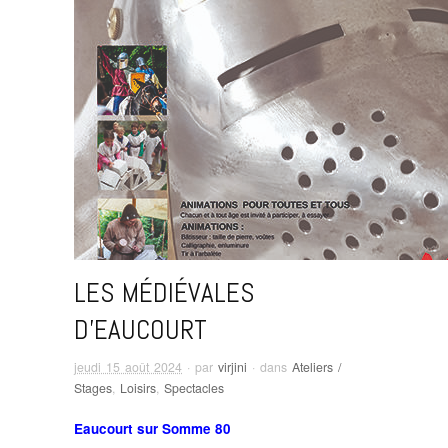
LES MÉDIÉVALES
D’EAUCOURT
jeudi 15 août 2024
· par
virjini
· dans
Ateliers /
Stages
,
Loisirs
,
Spectacles
Eaucourt sur Somme 80