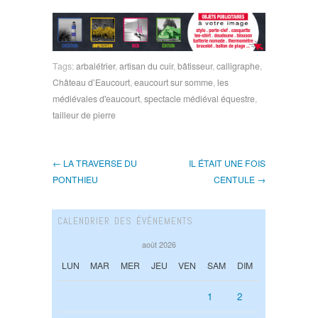
Tags:
arbalétrier
,
artisan du cuir
,
bâtisseur
,
calligraphe
,
Château d’Eaucourt
,
eaucourt sur somme
,
les
médiévales d'eaucourt
,
spectacle médiéval équestre
,
tailleur de pierre
← LA TRAVERSE DU
IL ÉTAIT UNE FOIS
PONTHIEU
CENTULE →
CALENDRIER DES ÉVÉNEMENTS
août 2026
LUN
MAR
MER
JEU
VEN
SAM
DIM
1
2