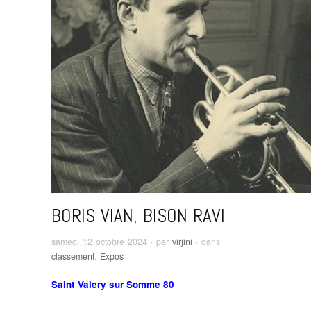
BORIS VIAN, BISON RAVI
samedi 12 octobre 2024
· par
virjini
· dans
classement
,
Expos
Saint Valery sur Somme 80