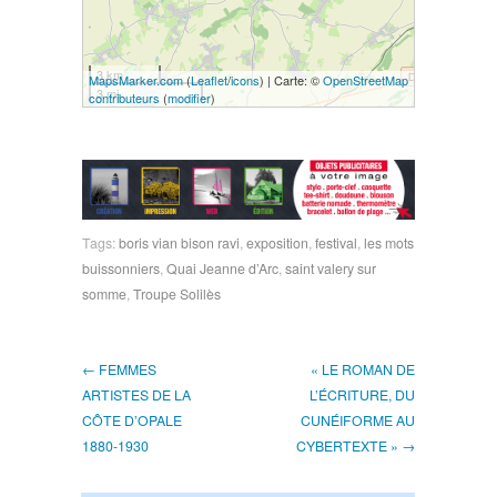
3 km
MapsMarker.com
(
Leaflet
/
icons
) | Carte: ©
OpenStreetMap
3 mi
contributeurs
(
modifier
)
Tags:
boris vian bison ravi
,
exposition
,
festival
,
les mots
buissonniers
,
Quai Jeanne d’Arc
,
saint valery sur
somme
,
Troupe Solilès
← FEMMES
« LE ROMAN DE
ARTISTES DE LA
L’ÉCRITURE, DU
CÔTE D’OPALE
CUNÉIFORME AU
1880-1930
CYBERTEXTE » →