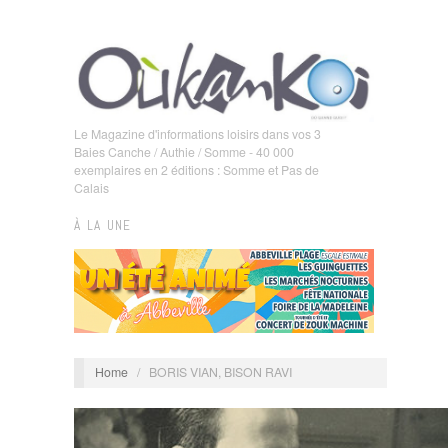
Le Magazine d'informations loisirs dans vos 3
Baies Canche / Authie / Somme - 40 000
exemplaires en 2 éditions : Somme et Pas de
Calais
À LA UNE
Home
/
BORIS VIAN, BISON RAVI