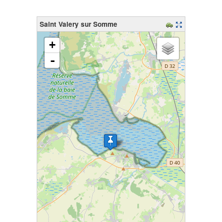
Saint Valery sur Somme
chargement de la carte - veuillez patienter...
+
-