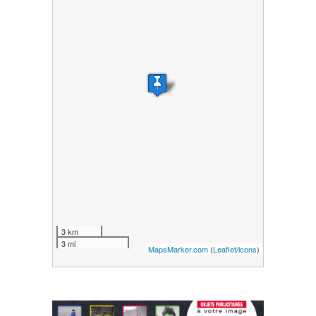
3 km
3 mi
MapsMarker.com
(
Leaflet
/
icons
)