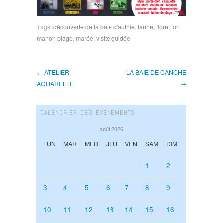
Tags:
découverte de la baie d'authie
,
faune
,
flore
,
fort
mahon plage
,
marée
,
visite guidée
← ATELIER
LA BAIE DE CANCHE
AQUARELLE
→
CALENDRIER DES ÉVÉNEMENTS
août 2026
LUN
MAR
MER
JEU
VEN
SAM
DIM
1
2
3
4
5
6
7
8
9
10
11
12
13
14
15
16