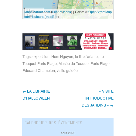
3 km
MapsMarker.com
(
Leaflet
/
icons
) | Carte: ©
OpenStreetMap
3 mi
contributeurs
(
modifier
)
Tags:
exposition
,
Hom Nguyen
,
le fils d'ariane
,
Le
Touquet-Paris-Plage
,
Musée du Touquet Paris Plage –
Édouard Champion
,
visite guidée
← LA LIBRAIRIE
« VISITE
D’HALLOWEEN
INTRODUCTIVE
DES JARDINS » →
CALENDRIER DES ÉVÉNEMENTS
août 2026