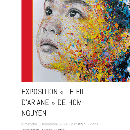
EXPOSITION « LE FIL
D’ARIANE » DE HOM
NGUYEN
dimanche 3 novembre 2024
· par
virjini
· dans