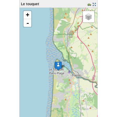
Le touquet
chargement de la carte - veuillez patienter...
+
-