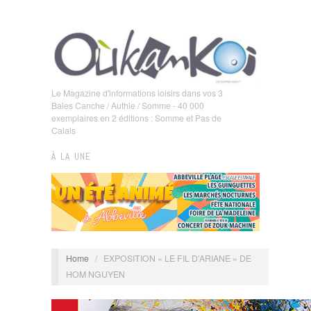
Le Magazine d'informations loisirs dans vos 3
Baies Canche / Authie / Somme - 40 000
exemplaires en 2 éditions : Somme et Pas de
Calais
À LA UNE
Home
/
EXPOSITION « LE FIL D’ARIANE » DE
HOM NGUYEN