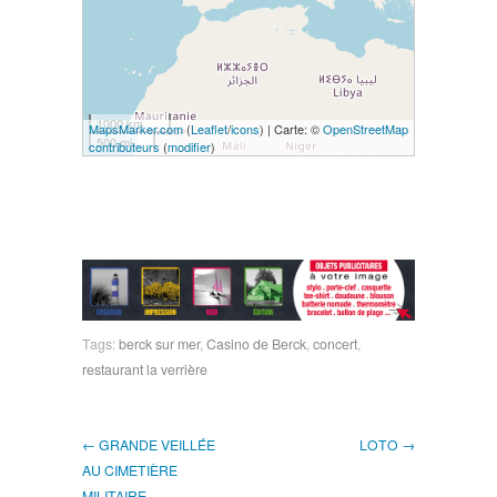
1000 km
MapsMarker.com
(
Leaflet
/
icons
) | Carte: ©
OpenStreetMap
500 mi
contributeurs
(
modifier
)
Tags:
berck sur mer
,
Casino de Berck
,
concert
,
restaurant la verrière
← GRANDE VEILLÉE
LOTO →
AU CIMETIÈRE
MILITAIRE