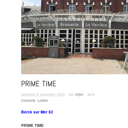
PRIME TIME
vendredi 8 novembre 2024
· par
virjini
· dans
Concerts
,
Loisirs
Berck sur Mer 62
PRIME TIME