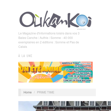
Le Magazine d'informations loisirs dans vos 3
Baies Canche / Authie / Somme - 40 000
exemplaires en 2 éditions : Somme et Pas de
Calais
À LA UNE
Home
/
PRIME TIME