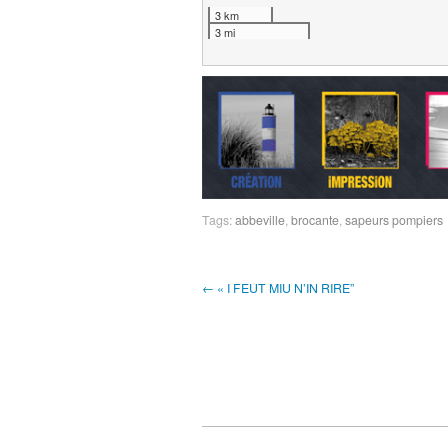
3 km
3 mi
Tags:
abbeville
,
brocante
,
sapeurs pompiers
← « I FEUT MIU N’IN RIRE”