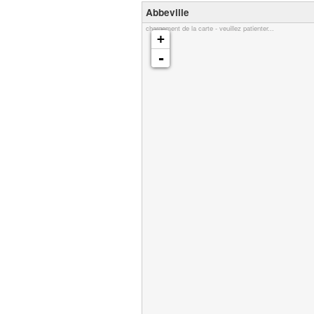
Abbeville
chargement de la carte - veuillez patienter...
+
-