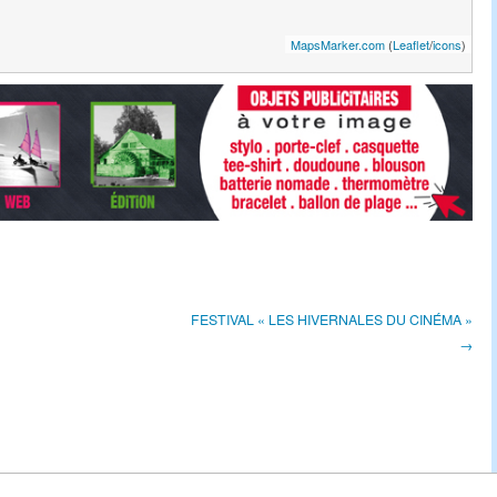
MapsMarker.com
(
Leaflet
/
icons
)
FESTIVAL « LES HIVERNALES DU CINÉMA »
→