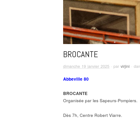
BROCANTE
dimanche 19 janvier 2025
· par
virjini
· da
Abbeville 80
BROCANTE
Organisée par les Sapeurs-Pompiers.
Dès 7h, Centre Robert Viarre.