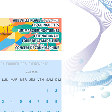
CALENDRIER DES ÉVÉNEMENTS
août 2026
LUN
MAR
MER
JEU
VEN
SAM
DIM
1
2
3
4
5
6
7
8
9