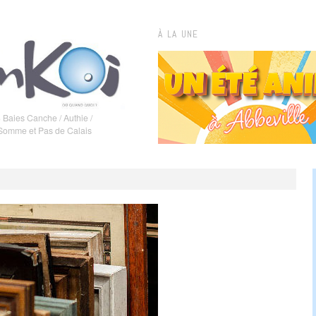
À LA UNE
 Baies Canche / Authie /
 Somme et Pas de Calais