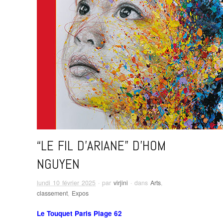
“LE FIL D’ARIANE” D’HOM
NGUYEN
lundi 10 février 2025
· par
virjini
· dans
Arts
,
classement
,
Expos
Le Touquet Paris Plage 62