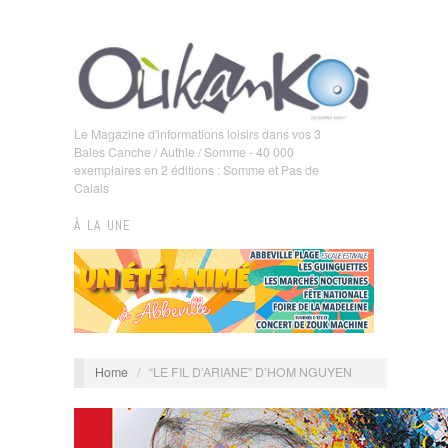
Le Magazine d'informations loisirs dans vos 3
Baies Canche / Authie / Somme - 40 000
exemplaires en 2 éditions : Somme et Pas de
Calais
À LA UNE
Home
/
“LE FIL D’ARIANE” D’HOM NGUYEN