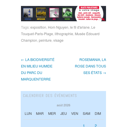
Tags:
exposition
,
Hom Nguyen
,
le fil d'ariane
,
Le
Touquet-Paris-Plage
,
lithographie
,
Musée Édouard
Champion
,
peinture
,
visage
← LA BIODIVERSITÉ
ROSEMANIA, LA
EN MILIEU HUMIDE
ROSE DANS TOUS
DU PARC DU
SES ÉTATS →
MARQUENTERRE
CALENDRIER DES ÉVÉNEMENTS
août 2026
LUN
MAR
MER
JEU
VEN
SAM
DIM
1
2