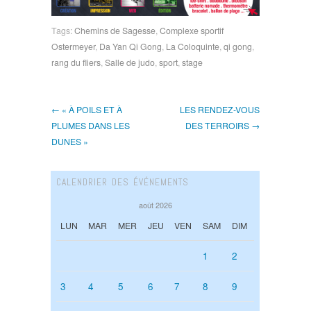
Tags:
Chemins de Sagesse
,
Complexe sportif
Ostermeyer
,
Da Yan Qi Gong
,
La Coloquinte
,
qi gong
,
rang du fliers
,
Salle de judo
,
sport
,
stage
← « À POILS ET À
LES RENDEZ-VOUS
PLUMES DANS LES
DES TERROIRS →
DUNES »
CALENDRIER DES ÉVÉNEMENTS
août 2026
LUN
MAR
MER
JEU
VEN
SAM
DIM
1
2
3
4
5
6
7
8
9