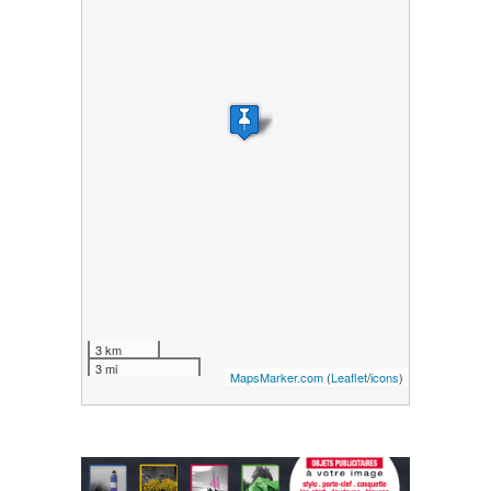
3 km
3 mi
MapsMarker.com
(
Leaflet
/
icons
)