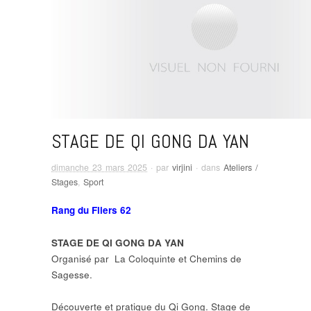
STAGE DE QI GONG DA YAN
dimanche 23 mars 2025
· par
virjini
· dans
Ateliers /
Stages
,
Sport
Rang du Fliers 62
STAGE DE
QI
GONG
DA YAN
Organisé par La Coloquinte et Chemins de
Sagesse.
Découverte et pratique du
Qi
Gong
. Stage de