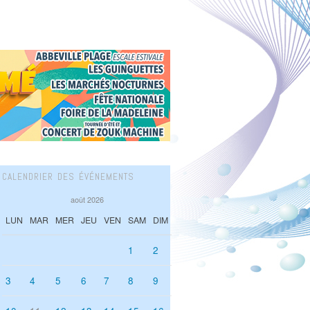
CALENDRIER DES ÉVÉNEMENTS
août 2026
LUN
MAR
MER
JEU
VEN
SAM
DIM
1
2
3
4
5
6
7
8
9