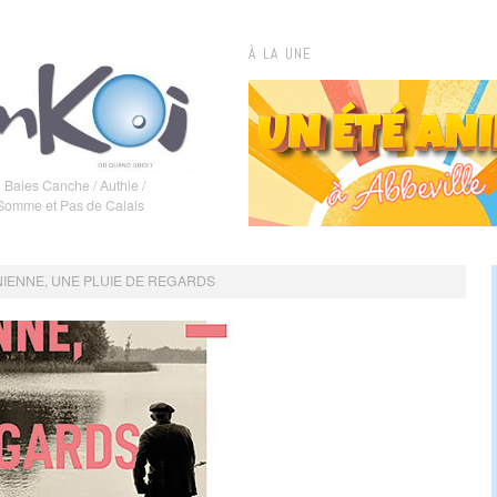
À LA UNE
 Baies Canche / Authie /
 Somme et Pas de Calais
IENNE, UNE PLUIE DE REGARDS