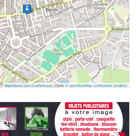
MapsMarker.com
(
Leaflet
/
icons
) | Carte: ©
OpenStreetMap contributeurs
(
modifier
)