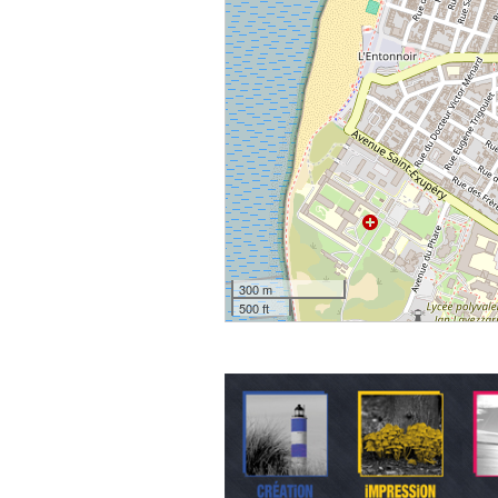
300 m
500 ft