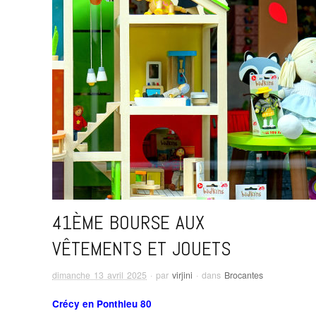
41ÈME BOURSE AUX
VÊTEMENTS ET JOUETS
dimanche 13 avril 2025
· par
virjini
· dans
Brocantes
Crécy en Ponthieu 80