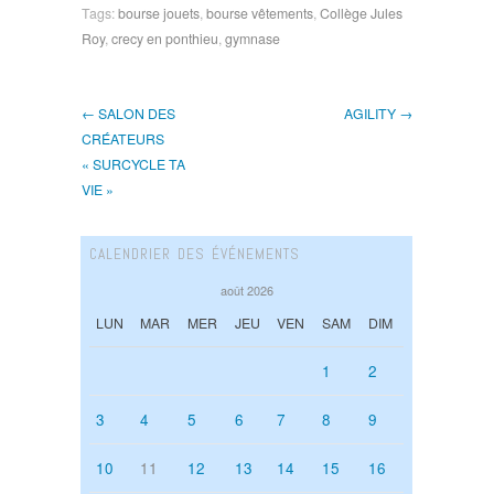
Tags:
bourse jouets
,
bourse vêtements
,
Collège Jules
Roy
,
crecy en ponthieu
,
gymnase
← SALON DES
AGILITY →
CRÉATEURS
« SURCYCLE TA
VIE »
CALENDRIER DES ÉVÉNEMENTS
août 2026
LUN
MAR
MER
JEU
VEN
SAM
DIM
1
2
3
4
5
6
7
8
9
10
11
12
13
14
15
16