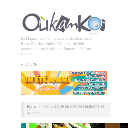
Le Magazine d'informations loisirs dans vos 3
Baies Canche / Authie / Somme - 40 000
exemplaires en 2 éditions : Somme et Pas de
Calais
À LA UNE
Home
/
41ème BOURSE AUX VÊTEMENTS ET
JOUETS