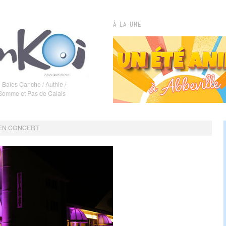
À LA UNE
 Baies Canche / Authie /
 Somme et Pas de Calais
 EN CONCERT