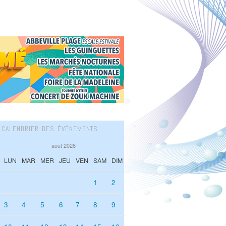
CALENDRIER DES ÉVÉNEMENTS
août 2026
LUN
MAR
MER
JEU
VEN
SAM
DIM
1
2
3
4
5
6
7
8
9