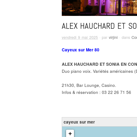
ALEX HAUCHARD ET SO
vendredi 9 mai 2025
· par
virjini
· dans
Co
Cayeux sur Mer 80
ALEX HAUCHARD ET SONIA EN CO
Duo piano voix. Variétés américaines
21h30, Bar Lounge, Casino.
Infos & réservation : 03 22 26 71 56
cayeux sur mer
chargement de la carte - veuillez patienter...
+