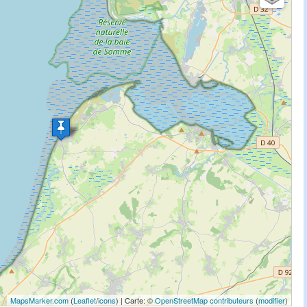
MapsMarker.com
(
Leaflet
/
icons
) | Carte: ©
OpenStreetMap contributeurs
(
modifier
)