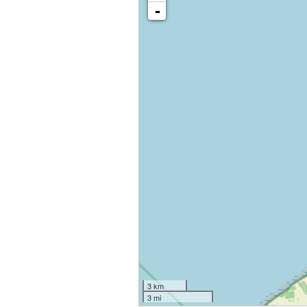
-
3 km
3 mi