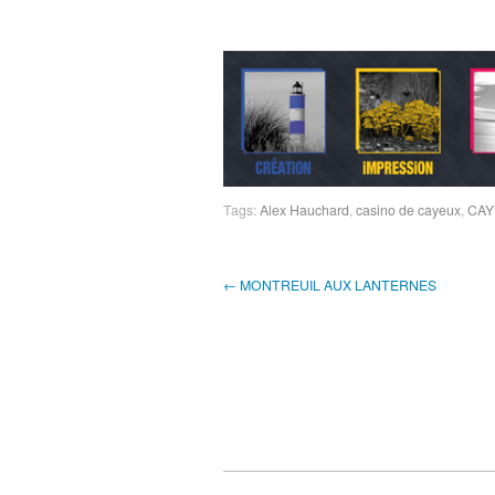
Tags:
Alex Hauchard
,
casino de cayeux
,
CAY
← MONTREUIL AUX LANTERNES