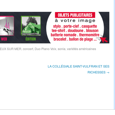
EUX SUR MER
,
concert
,
Duo Piano Voix
,
sonia
,
variétés américaines
LA COLLÉGIALE SAINT-VULFRAN ET SES
RICHESSES →