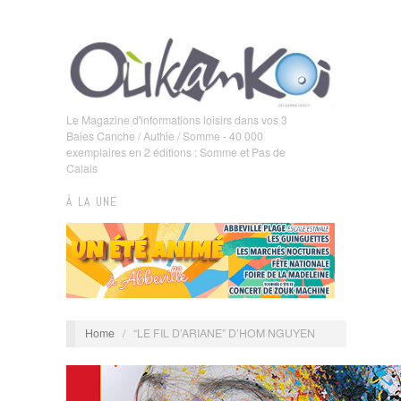
Le Magazine d'informations loisirs dans vos 3
Baies Canche / Authie / Somme - 40 000
exemplaires en 2 éditions : Somme et Pas de
Calais
À LA UNE
Home
/
“LE FIL D’ARIANE” D’HOM NGUYEN