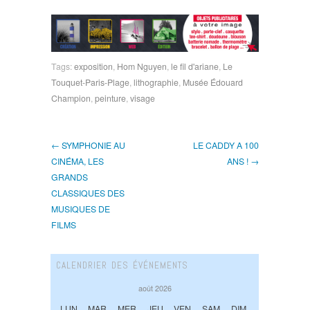
Tags:
exposition
,
Hom Nguyen
,
le fil d'ariane
,
Le
Touquet-Paris-Plage
,
lithographie
,
Musée Édouard
Champion
,
peinture
,
visage
← SYMPHONIE AU
LE CADDY A 100
CINÉMA, LES
ANS ! →
GRANDS
CLASSIQUES DES
MUSIQUES DE
FILMS
CALENDRIER DES ÉVÉNEMENTS
août 2026
LUN
MAR
MER
JEU
VEN
SAM
DIM