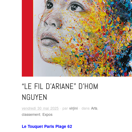
“LE FIL D’ARIANE” D’HOM
NGUYEN
vendredi 30 mai 2025
· par
virjini
· dans
Arts
,
classement
,
Expos
Le Touquet Paris Plage 62