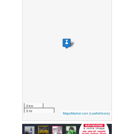
3 km
3 mi
MapsMarker.com
(
Leaflet
/
icons
)