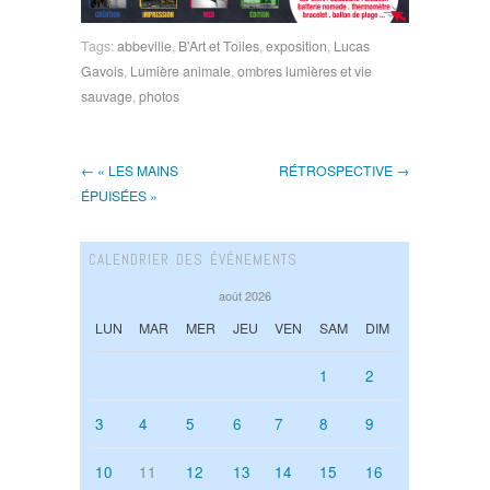
Tags:
abbeville
,
B'Art et Toiles
,
exposition
,
Lucas
Gavois
,
Lumière animale
,
ombres lumières et vie
sauvage
,
photos
← « LES MAINS
RÉTROSPECTIVE →
ÉPUISÉES »
CALENDRIER DES ÉVÉNEMENTS
août 2026
LUN
MAR
MER
JEU
VEN
SAM
DIM
1
2
3
4
5
6
7
8
9
10
11
12
13
14
15
16