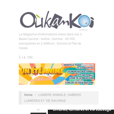
Le Magazine d'informations loisirs dans vos 3
Baies Canche / Authie / Somme - 40 000
exemplaires en 2 éditions : Somme et Pas de
Calais
À LA UNE
Home
/
LUMIÈRE ANIMALE, OMBRES
LUMIÈRES ET VIE SAUVAGE