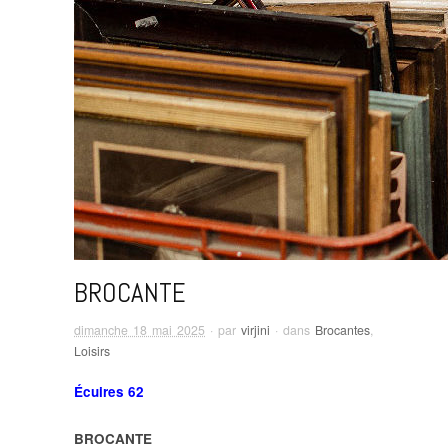
BROCANTE
dimanche 18 mai 2025
· par
virjini
· dans
Brocantes
,
Loisirs
Écuires 62
BROCANTE