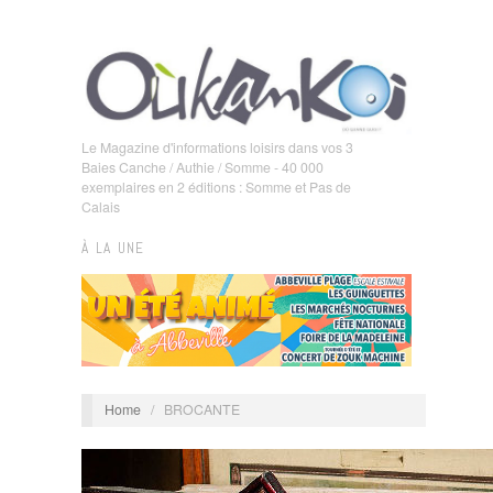
Le Magazine d'informations loisirs dans vos 3
Baies Canche / Authie / Somme - 40 000
exemplaires en 2 éditions : Somme et Pas de
Calais
À LA UNE
Home
/
BROCANTE