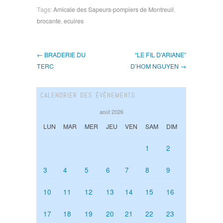
Tags:
Amicale des Sapeurs-pompiers de Montreuil
,
brocante
,
ecuires
← BRADERIE DU
“LE FIL D’ARIANE”
TERC
D’HOM NGUYEN →
CALENDRIER DES ÉVÉNEMENTS
août 2026
LUN
MAR
MER
JEU
VEN
SAM
DIM
1
2
3
4
5
6
7
8
9
10
11
12
13
14
15
16
17
18
19
20
21
22
23