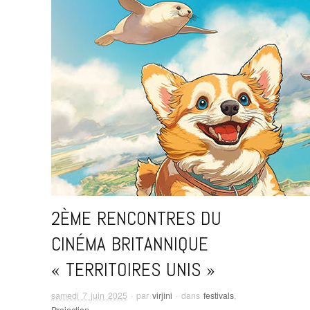
2ÈME RENCONTRES DU
CINÉMA BRITANNIQUE
« TERRITOIRES UNIS »
samedi 7 juin 2025
· par
virjini
· dans
festivals
,