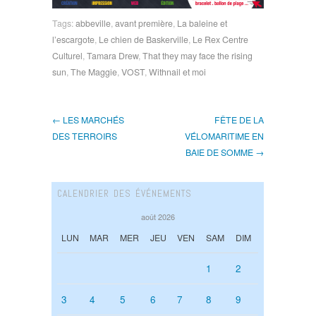
Tags:
abbeville
,
avant première
,
La baleine et
l’escargote
,
Le chien de Baskerville
,
Le Rex Centre
Culturel
,
Tamara Drew
,
That they may face the rising
sun
,
The Maggie
,
VOST
,
Withnail et moi
← LES MARCHÉS
FÊTE DE LA
DES TERROIRS
VÉLOMARITIME EN
BAIE DE SOMME →
CALENDRIER DES ÉVÉNEMENTS
août 2026
LUN
MAR
MER
JEU
VEN
SAM
DIM
1
2
3
4
5
6
7
8
9