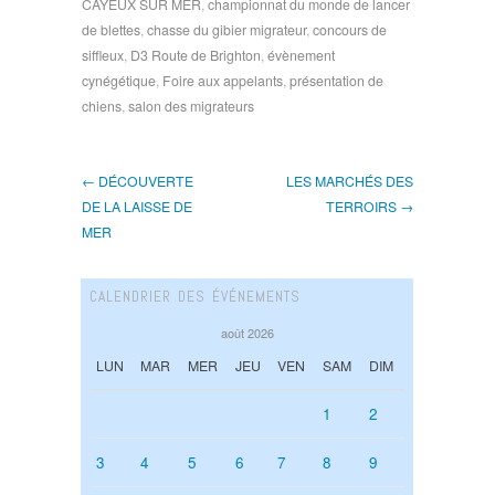
CAYEUX SUR MER
,
championnat du monde de lancer
de blettes
,
chasse du gibier migrateur
,
concours de
siffleux
,
D3 Route de Brighton
,
évènement
cynégétique
,
Foire aux appelants
,
présentation de
chiens
,
salon des migrateurs
← DÉCOUVERTE
LES MARCHÉS DES
DE LA LAISSE DE
TERROIRS →
MER
CALENDRIER DES ÉVÉNEMENTS
août 2026
LUN
MAR
MER
JEU
VEN
SAM
DIM
1
2
3
4
5
6
7
8
9