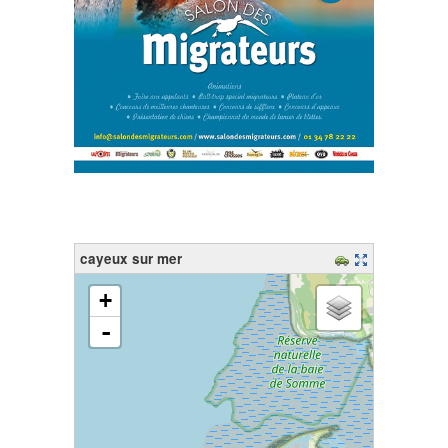
cayeux sur mer
chargement de la carte - veuillez patienter...
+
-