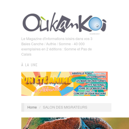
Le Magazine d'informations loisirs dans vos 3
Baies Canche / Authie / Somme - 40 000
exemplaires en 2 éditions : Somme et Pas de
Calais
À LA UNE
Home
/
SALON DES MIGRATEURS