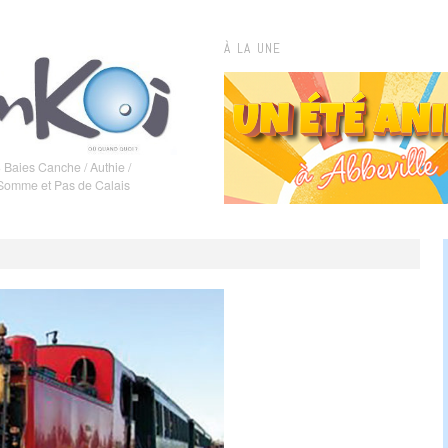
À LA UNE
 Baies Canche / Authie /
 Somme et Pas de Calais