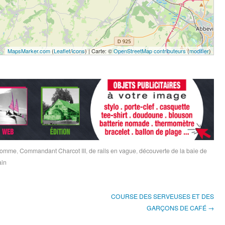
MapsMarker.com
(
Leaflet
/
icons
) | Carte: ©
OpenStreetMap contributeurs
(
modifier
)
 Somme
,
Commandant Charcot III
,
de rails en vague
,
découverte de la baie de
ain
COURSE DES SERVEUSES ET DES
GARÇONS DE CAFÉ →