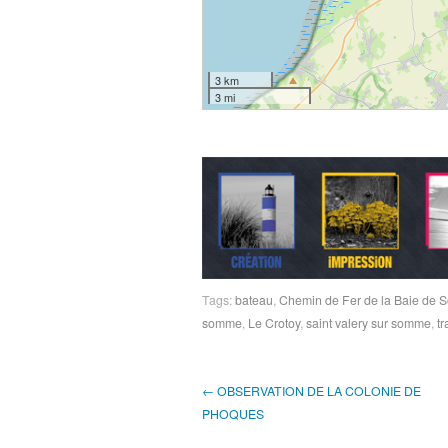
3 km
3 mi
Tags:
bateau
,
Chemin de Fer de la Baie de
somme
,
Le Crotoy
,
saint valery sur somme
,
tr
← OBSERVATION DE LA COLONIE DE
PHOQUES