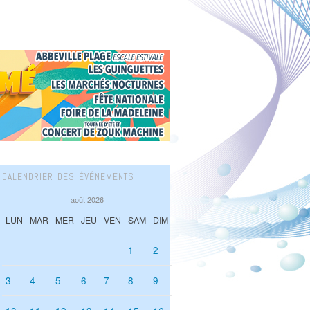
CALENDRIER DES ÉVÉNEMENTS
août 2026
LUN
MAR
MER
JEU
VEN
SAM
DIM
1
2
3
4
5
6
7
8
9