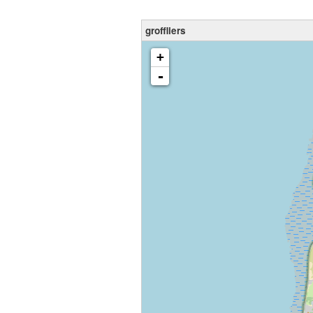
groffliers
chargement de la carte - veuillez patienter...
+
-