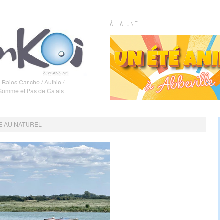
À LA UNE
 Baies Canche / Authie /
 Somme et Pas de Calais
RE AU NATUREL