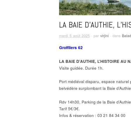
LA BAIE D’AUTHIE, L’H
mardi 5 août 2025
· par
virjini
· dans
Bala
Groffliers 62
LA BAIE D’AUTHIE, L’HISTOIRE AU 
Visite guidée. Durée 1h.
Port médiéval disparu, espace naturel 
belvédère surplombant la Baie d’Authie,
Rdv 14h30, Parking de la Baie d’Authie
Tarif 5€/3€.
Infos & réservation : 03 21 84 34 00