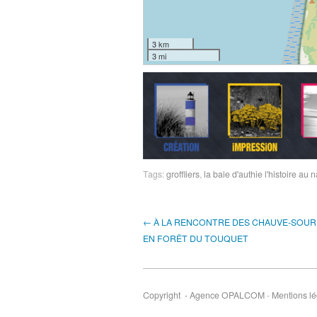
3 km
3 mi
Tags:
groffliers
,
la baie d'authie l'histoire au n
← À LA RENCONTRE DES CHAUVE-SOUR
EN FORÊT DU TOUQUET
Copyright - Agence OPALCOM
-
Mentions lé