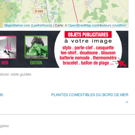
MapsMarker.com
(
Leaflet
/
icons
) | Carte: ©
OpenStreetMap contributeurs
(
modifier
)
aturel
,
visite guidée
IS
PLANTES COMESTIBLES DU BORD DE MER
→
gales