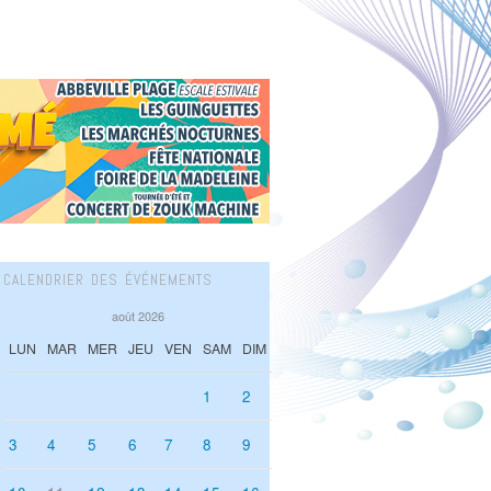
CALENDRIER DES ÉVÉNEMENTS
août 2026
LUN
MAR
MER
JEU
VEN
SAM
DIM
1
2
3
4
5
6
7
8
9