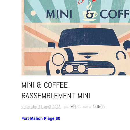
MINI & COFFEE
RASSEMBLEMENT MINI
dimanche 31 août 2025
· par
virjini
· dans
festivals
Fort Mahon Plage 80