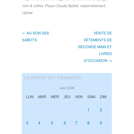
mini & coffee
,
Place Claude Baillet
,
rassemblement
,
Uplow
← AU SON DES
VENTE DE
SABOTS
VÊTEMENTS DE
SECONDE MAIN ET
LIVRES
D’OCCASION →
CALENDRIER DES ÉVÉNEMENTS
août 2026
LUN
MAR
MER
JEU
VEN
SAM
DIM
1
2
3
4
5
6
7
8
9