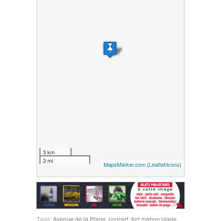
3 km
3 mi
MapsMarker.com
(
Leaflet
/
icons
)
Tags:
Avenue de la Plage
,
concert
,
fort mahon plage
,