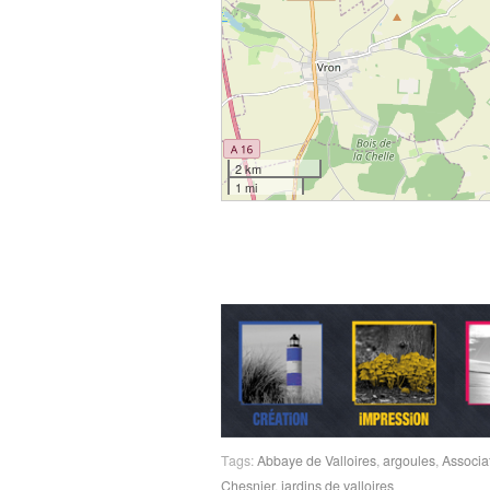
2 km
1 mi
Tags:
Abbaye de Valloires
,
argoules
,
Associa
Chesnier
,
jardins de valloires