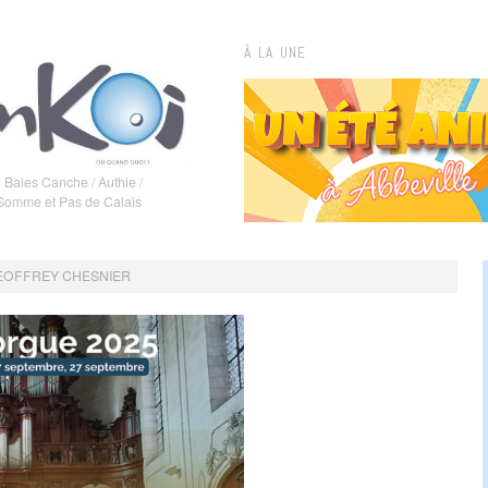
À LA UNE
 Baies Canche / Authie /
 Somme et Pas de Calais
GEOFFREY CHESNIER