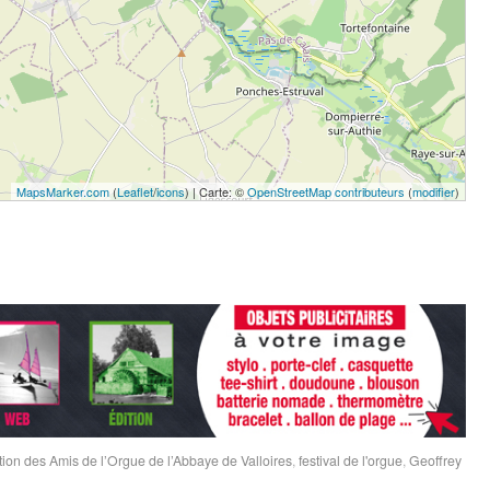
MapsMarker.com
(
Leaflet
/
icons
) | Carte: ©
OpenStreetMap contributeurs
(
modifier
)
tion des Amis de l’Orgue de l’Abbaye de Valloires
,
festival de l'orgue
,
Geoffrey