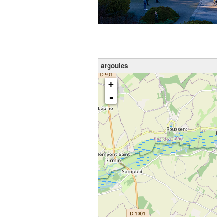
argoules
chargement de la carte - veuillez patienter...
+
-