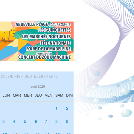
CALENDRIER DES ÉVÉNEMENTS
août 2026
LUN
MAR
MER
JEU
VEN
SAM
DIM
1
2
3
4
5
6
7
8
9