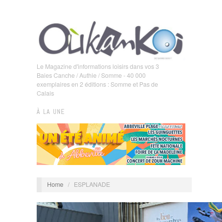
Le Magazine d'informations loisirs dans vos 3
Baies Canche / Authie / Somme - 40 000
exemplaires en 2 éditions : Somme et Pas de
Calais
À LA UNE
Home
/
ESPLANADE