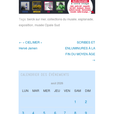
Tags:
berck sur mer
,
collections du musée
,
esplanade
,
exposition
,
musée Opale Sud
← « CIEL/MER »
SCRIBES ET
Hervé Jamen
ENLUMINURES À LA
FIN DU MOYEN ÂGE
→
CALENDRIER DES ÉVÉNEMENTS
août 2026
LUN
MAR
MER
JEU
VEN
SAM
DIM
1
2
3
4
5
6
7
8
9