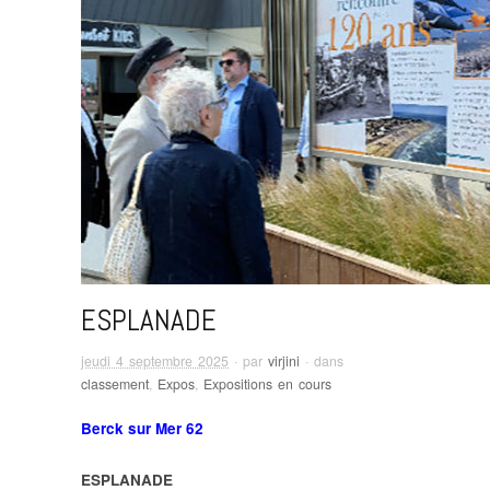
ESPLANADE
jeudi 4 septembre 2025
· par
virjini
· dans
classement
,
Expos
,
Expositions en cours
Berck sur Mer 62
ESPLANADE