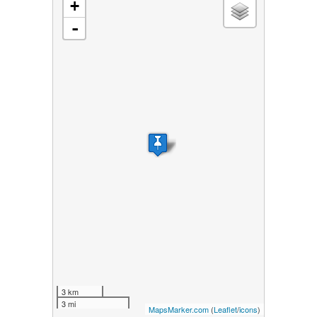
+
-
3 km
3 mi
MapsMarker.com
(
Leaflet
/
icons
)