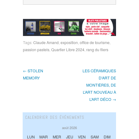
Tags:
Claude Amand
,
exposition
,
office de tourisme
,
passion pastels
,
Quartier Libre 2024
,
rang du fliers
← STOLEN
LES CÉRAMIQUES
MEMORY
D’ART DE
MONTIÈRES, DE
L’ART NOUVEAU À
L’ART DÉCO →
CALENDRIER DES ÉVÉNEMENTS
août 2026
LUN
MAR
MER
JEU
VEN
SAM
DIM