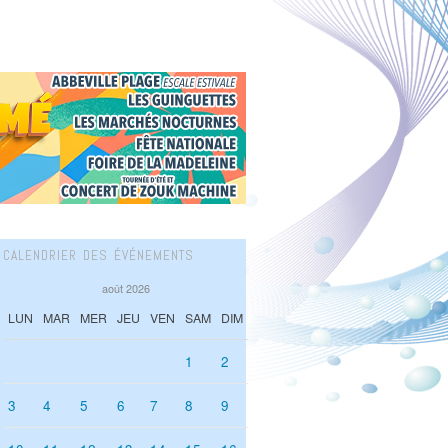
CALENDRIER DES ÉVÉNEMENTS
août 2026
LUN
MAR
MER
JEU
VEN
SAM
DIM
1
2
3
4
5
6
7
8
9