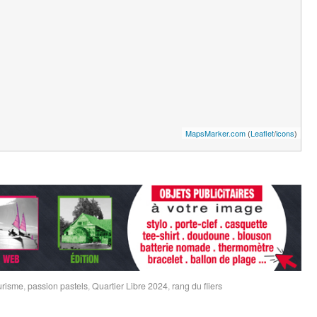
MapsMarker.com
(
Leaflet
/
icons
)
ourisme
,
passion pastels
,
Quartier Libre 2024
,
rang du fliers