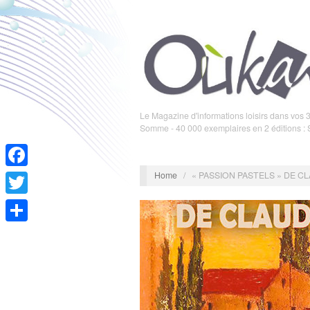
Le Magazine d'informations loisirs dans vos 3
Somme - 40 000 exemplaires en 2 éditions :
Home
/
« PASSION PASTELS » DE 
Facebook
Twitter
Partager