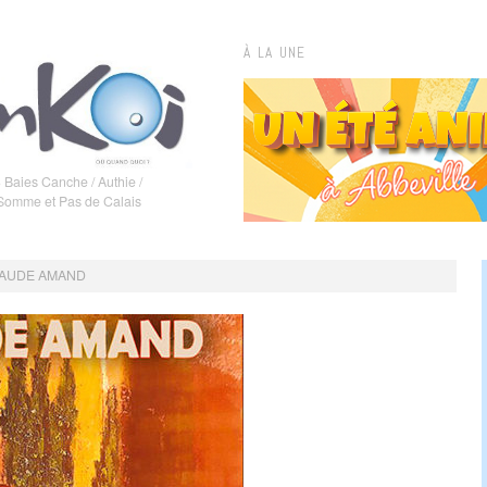
À LA UNE
 Baies Canche / Authie /
 Somme et Pas de Calais
CLAUDE AMAND