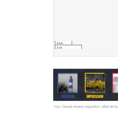
3 km
3 mi
Tags:
Claude Amand
,
exposition
,
office de t