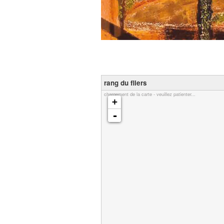
rang du fliers
chargement de la carte - veuillez patienter...
+
-