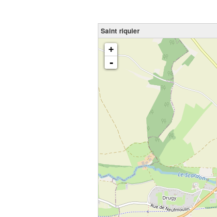
Saint riquier
chargement de la carte - veuillez patienter...
+
-