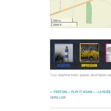
500 m
2000 ft
Tags:
delphine hubin
,
pascal
,
saint riquier
,
sa
← FESTIVAL « PLAY IT AGAIN » – LA RUÉE
VERS L’OR