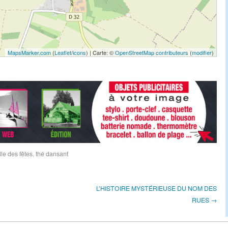
MapsMarker.com
(
Leaflet
/
icons
) | Carte: ©
OpenStreetMap contributeurs
(
modifier
)
lle des fêtes
,
thé dansant
L’HISTOIRE MYSTÉRIEUSE DU NOM DES
RUES →