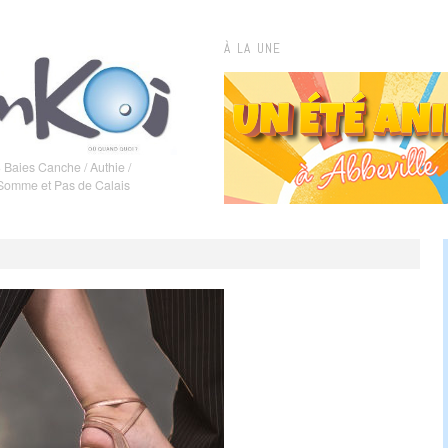
À LA UNE
 Baies Canche / Authie /
 Somme et Pas de Calais