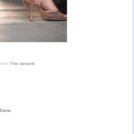
 dans
Thés dansants
e Dame.