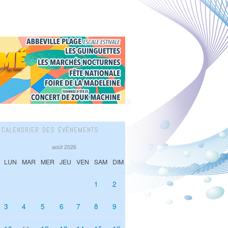
CALENDRIER DES ÉVÉNEMENTS
août 2026
LUN
MAR
MER
JEU
VEN
SAM
DIM
1
2
3
4
5
6
7
8
9