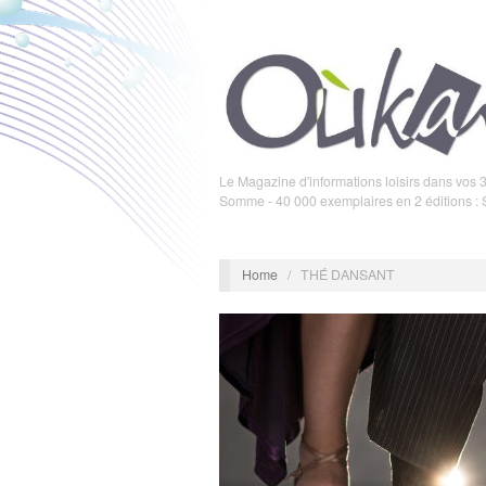
Le Magazine d'informations loisirs dans vos 3
Somme - 40 000 exemplaires en 2 éditions :
Home
/
THÉ DANSANT