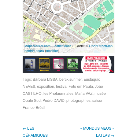
300 m
MapsMarker.com
(
Leaflet
/
icons
) | Carte: ©
OpenStreetMap
500 ft
contributeurs
(
modifier
)
Tags:
Bárbara LISSA
,
berck sur mer
,
Eustáquio
NEVES
,
exposition
,
festival Foto em Pauta
,
João
CASTILHO
,
les Photaumnales
,
Maria VAZ
,
musée
Opale Sud
,
Pedro DAVID
,
photographies
,
saison
France-Brésil
← LES
« MUNDUS MEUS »
CÉRAMIQUES
L’ATLAS →