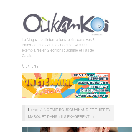
Le Magazine d'informations loisirs dans vos 3
Baies Canche / Authie / Somme - 40 000
exemplaires en 2 éditions : Somme et Pas de
Calais
À LA UNE
Home
/
NOÉMIE BOUSQUAINAUD ET THIERRY
MARQUET DANS « ILS EXAGÈRENT ! »