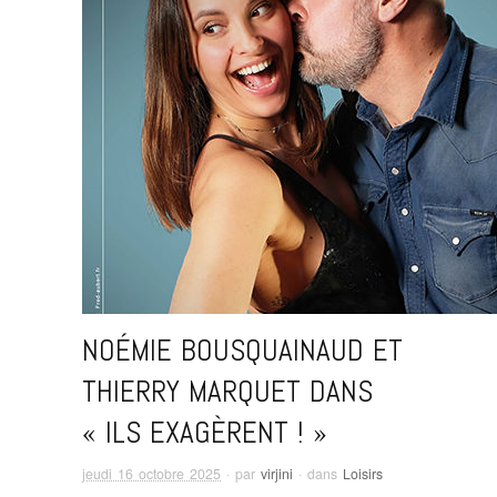
NOÉMIE BOUSQUAINAUD ET
THIERRY MARQUET DANS
« ILS EXAGÈRENT ! »
jeudi 16 octobre 2025
· par
virjini
· dans
Loisirs