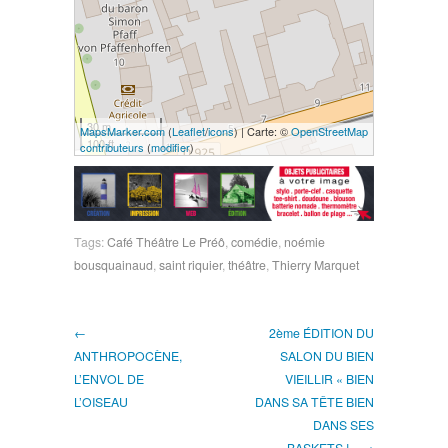
30 m
MapsMarker.com
(
Leaflet
/
icons
) | Carte: ©
OpenStreetMap
100 ft
contributeurs
(
modifier
)
Tags:
Café Théâtre Le Préô
,
comédie
,
noémie
bousquainaud
,
saint riquier
,
théâtre
,
Thierry Marquet
←
2ème ÉDITION DU
ANTHROPOCÈNE,
SALON DU BIEN
L’ENVOL DE
VIEILLIR « BIEN
L’OISEAU
DANS SA TÊTE BIEN
DANS SES
BASKETS ! » →