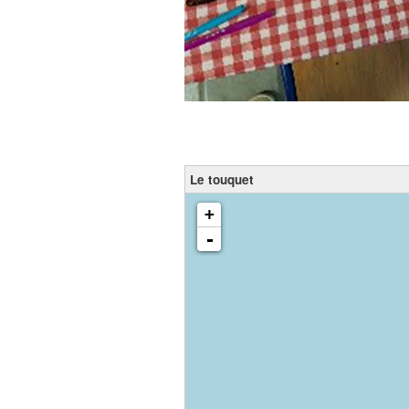
Le touquet
chargement de la carte - veuillez patienter...
+
-