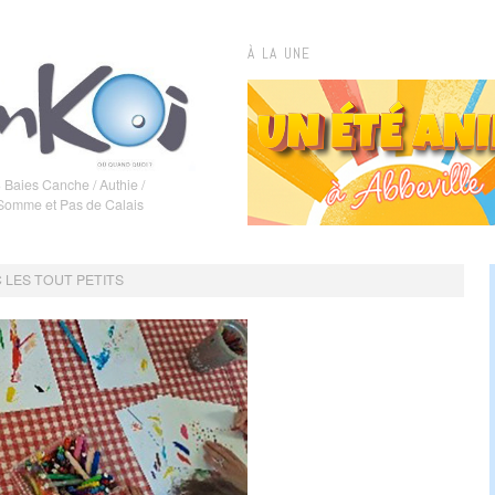
À LA UNE
 Baies Canche / Authie /
 Somme et Pas de Calais
C LES TOUT PETITS