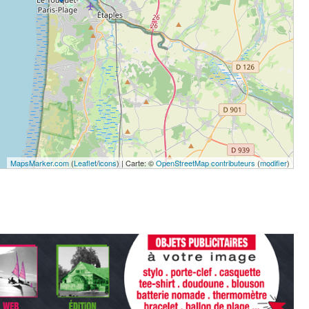
MapsMarker.com
(
Leaflet
/
icons
) | Carte: ©
OpenStreetMap contributeurs
(
modifier
)