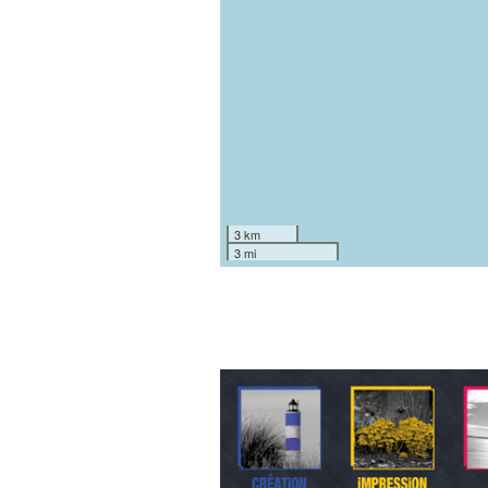
3 km
3 mi