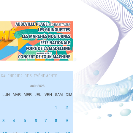
CALENDRIER DES ÉVÉNEMENTS
août 2026
LUN
MAR
MER
JEU
VEN
SAM
DIM
1
2
3
4
5
6
7
8
9