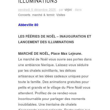
ILLUMINATIONS
vendredi 5 décembre 2025
· par
virjini
· dans
Concerts
,
marché & terroir
,
Visites
Abbeville 80
LES FÉÉRIES DE NOËL – INAUGURATION ET
LANCEMENT DES ILLUMINATIONS
MARCHÉ DE NOËL, Place Max Lejeune.
Le marché de Noël vous ouvre ses portes dans
une ambiance féerique. Laissez-vous séduire
par les chalets scintillants, les délices
artisanaux et les idées cadeaux uniques pour
toute la famille. Des animations gratuites pour
petits et grands et le village du Père Noël vous
attendent. Profitez de ce rendez-vous
incontournable pour partager des moments
inoubliables. Une trentaine de chalets
d’exposants seront présents. Restauration sur