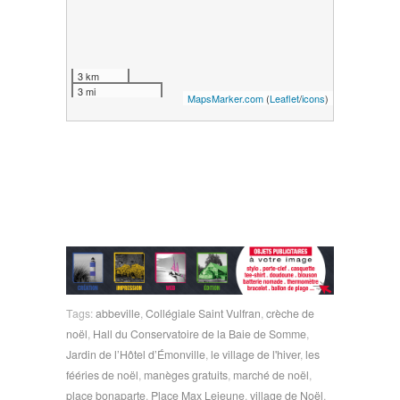
3 km
3 mi
MapsMarker.com
(
Leaflet
/
icons
)
Tags:
abbeville
,
Collégiale Saint Vulfran
,
crèche de
noël
,
Hall du Conservatoire de la Baie de Somme
,
Jardin de l’Hôtel d’Émonville
,
le village de l'hiver
,
les
fééries de noël
,
manèges gratuits
,
marché de noël
,
place bonaparte
,
Place Max Lejeune
,
village de Noël
,